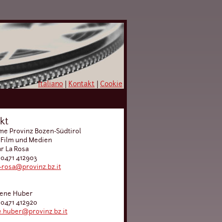
Italiano
|
Kontakt
|
Cookie
kt
e Provinz Bozen-Südtirol
 Film und Medien
ar La Rosa
 0471 412903
a-rosa@provinz.bz.it
lene Huber
 0471 412920
.huber@provinz.bz.it