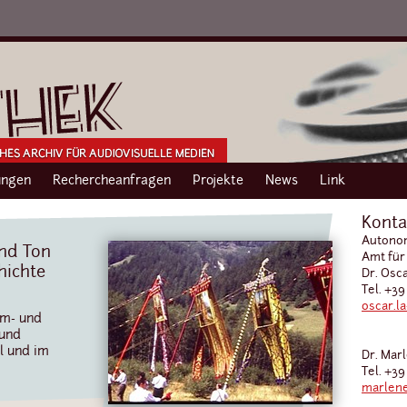
ngen
Rechercheanfragen
Projekte
News
Link
Konta
Autonom
und Ton
Amt für
hichte
Dr. Osc
Tel. +39
oscar.l
lm- und
 und
l und im
Dr. Mar
Tel. +39
marlene