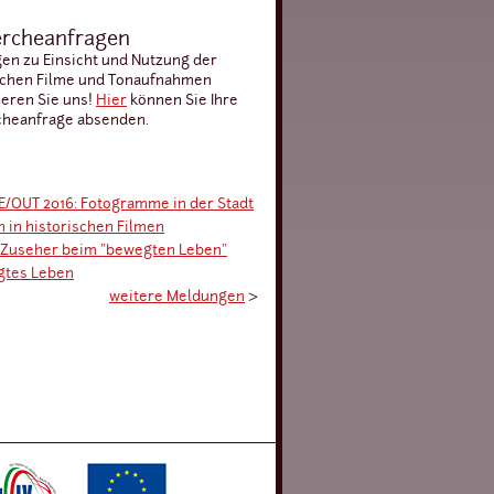
rcheanfragen
gen zu Einsicht und Nutzung der
schen Filme und Tonaufnahmen
ieren Sie uns!
Hier
können Sie Ihre
heanfrage absenden.
/OUT 2016: Fotogramme in der Stadt
n in historischen Filmen
 Zuseher beim "bewegten Leben"
gtes Leben
weitere Meldungen
›